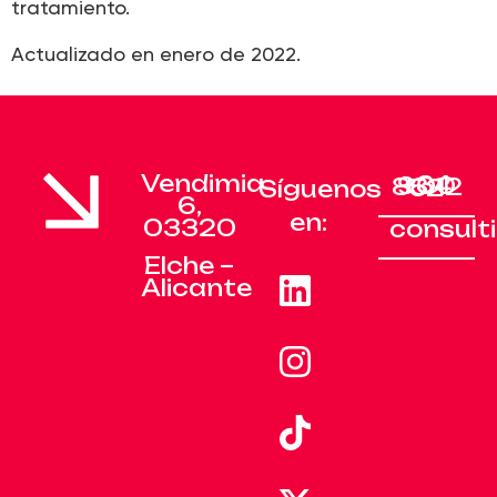
tratamiento.
Actualizado en enero de 2022.
Vendimia
+34 900 83 12 52
Síguenos
6,
en:
03320
consul
Elche –
Alicante