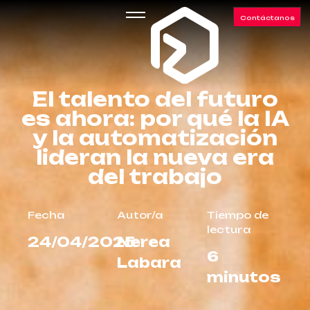
Contáctanos
El talento del futuro
es ahora: por qué la IA
y la automatización
lideran la nueva era
del trabajo
Fecha
Autor/a
Tiempo de
lectura
24/04/2025
Nerea
6
Labara
minutos