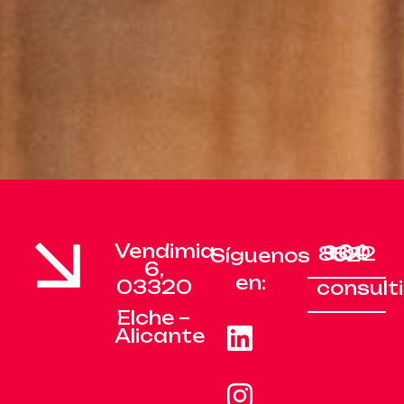
Vendimia
+34 900 83 12 52
Síguenos
6,
en:
03320
consul
Elche –
Alicante