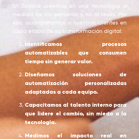
En Zataca creemos en una tecnología a
medida de las personas y no al revés. Por
eso, acompañamos a nuestros clientes en
cada etapa de su transformación digital:
Identificamos procesos
automatizables que consumen
tiempo sin generar valor.
Diseñamos soluciones de
automatización personalizadas
adaptadas a cada equipo.
Capacitamos al talento interno para
que lidere el cambio, sin miedo a la
tecnología.
Medimos el impacto real en