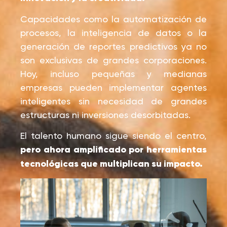
Capacidades como la automatización de
procesos, la inteligencia de datos o la
generación de reportes predictivos ya no
son exclusivas de grandes corporaciones.
Hoy, incluso pequeñas y medianas
empresas pueden implementar agentes
inteligentes sin necesidad de grandes
estructuras ni inversiones desorbitadas.
El talento humano sigue siendo el centro,
pero ahora amplificado por herramientas
tecnológicas que multiplican su impacto.