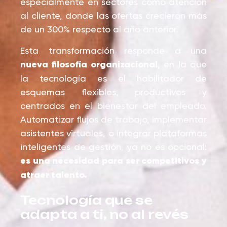
especialmente en sectores como atención
al cliente, donde las ofertas crecieron más
de un 300% respecto al año anterior.
Esta transformación responde a una
nueva filosofía organizacional
, en la que
la tecnología es el habilitador de
esquemas flexibles, productivos y
centrados en el bienestar del empleado.
Automatizar flujos de trabajo, implementar
asistentes virtuales, o integrar plataformas
inteligentes de gestión, ya no es opcional:
es una necesidad para ser competitivos y
atraer talento.
Tecnología que se
adapta a ti, no al revés