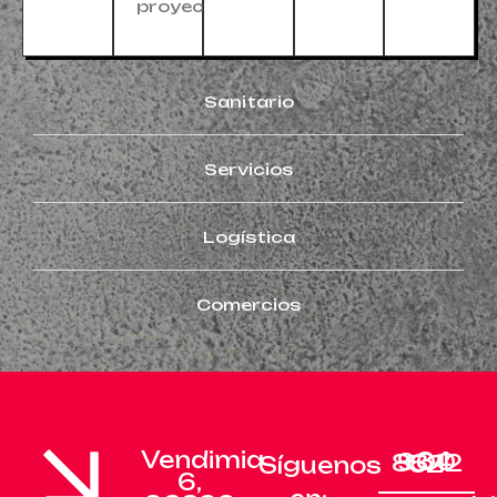
proyecto.
Sanitario
Servicios
Logística
Comercios
Vendimia
+34 900 83 12 52
Síguenos
6,