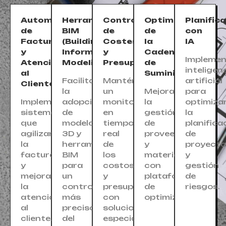
Automatización
Herramientas
Control
Optimización
Planific
de
BIM
de
de
con
Facturación
(Building
Costes
la
IA
y
Information
y
Cadena
Impleme
Atención
Modeling)
Presupuestos
de
inteligen
al
Suministro
Facilita
Mantén
artificial
Cliente
la
un
Mejora
para
Implementa
adopción
monitoreo
la
optimiza
sistemas
de
en
gestión
la
que
modelos
tiempo
de
planifica
agilizan
3D y
real
proveedores
de
la
herramientas
de
y
proyect
facturación
BIM
los
materiales
y
y
para
costos
con
gestión
mejoran
un
y
plataformas
de
la
control
presupuestos
de
riesgos.
atención
más
con
optimización.
al
preciso
soluciones
cliente.
del
especializadas.